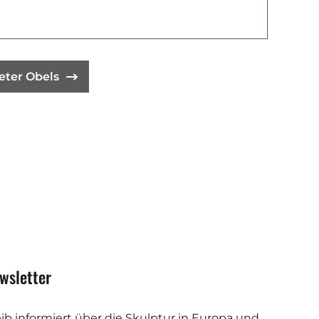
eter Obels
wsletter
eib informiert über die Skulptur in Europa und