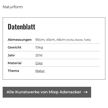
Ausschreibungen
Naturform
Datenblatt
Mitglied werden
Künstler:innen
Abmessungen
90cm, 45cm, 46cm
(Höhe, Breite, Tiefe)
Über uns
Gewicht
10kg
Jahr
2016
Spenden
Material
Gips
Help
Thema
Natur
Kontakt
Alle Kunstwerke von Miep Adenacker