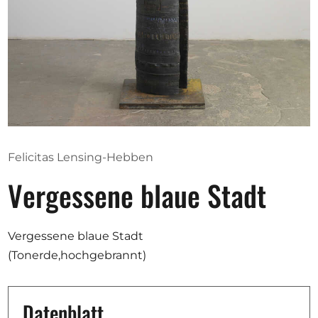
Ausschreibungen
Mitglied werden
Künstler:innen
Über uns
Felicitas Lensing-Hebben
Spenden
Vergessene blaue Stadt
Help
Kontakt
Vergessene blaue Stadt
(Tonerde,hochgebrannt)
Datenblatt