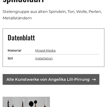
Ausschreibungen
Stelengruppe aus alten Spindeln, Ton, Wolle, Perlen,
Metallständern
Mitglied werden
Datenblatt
Künstler:innen
Über uns
Material
Mixed Media
Spenden
Stil
Installation
Partners
Help
Alle Kunstwerke von Angelika Lill-Pirrung
Kontakt