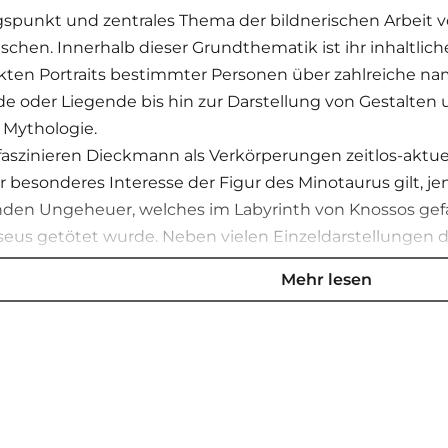
punkt und zentrales Thema der bildnerischen Arbeit vo
chen. Innerhalb dieser Grundthematik ist ihr inhaltliche
kten Portraits bestimmter Personen über zahlreiche na
 oder Liegende bis hin zur Darstellung von Gestalten 
 Mythologie.
faszinieren Dieckmann als Verkörperungen zeitlos-aktu
r besonderes Interesse der Figur des Minotaurus gilt, 
nden Ungeheuer, welches im Labyrinth von Knossos gef
eus getötet wurde. Neben vielen Einzeldarstellungen d
otauria ! – befasste sich Dieckmann mit dessen Sage ni
Mehr lesen
chen Hauptwerke, dem 1989 entstandenen Portal zum T