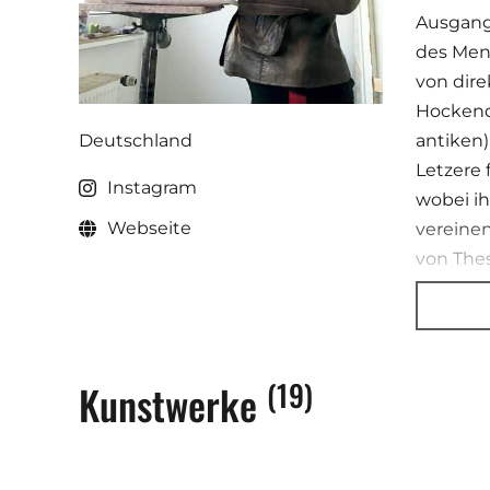
Ausgangs
des Mens
von dire
Hockende
Deutschland
antiken)
Letzere 
Instagram
wobei ih
Webseite
vereine
von Thes
eine Min
plastis
(19)
Kunstwerke