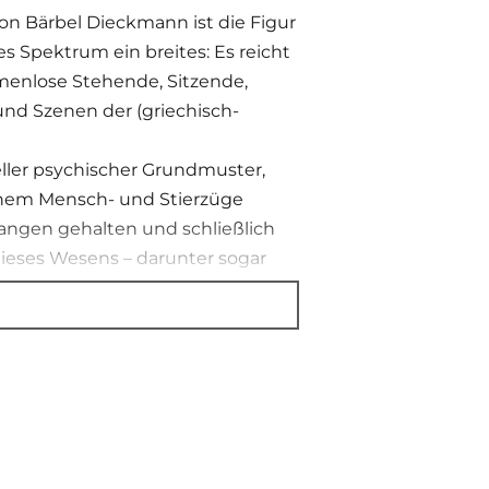
n Bärbel Dieckmann ist die Figur
s Spektrum ein breites: Es reicht
menlose Stehende, Sitzende,
und Szenen der (griechisch-
eller psychischer Grundmuster,
jenem Mensch- und Stierzüge
angen gehalten und schließlich
ieses Wesens – darunter sogar
cht zuletzt im Rahmen eines ihrer
heseusmythos.