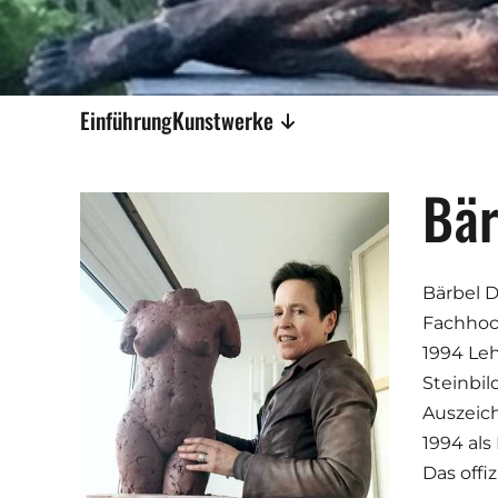
Einführung
Kunstwerke
Bär
Bärbel D
Fachhoch
1994 Leh
Steinbil
Auszeich
1994 als
Das offi