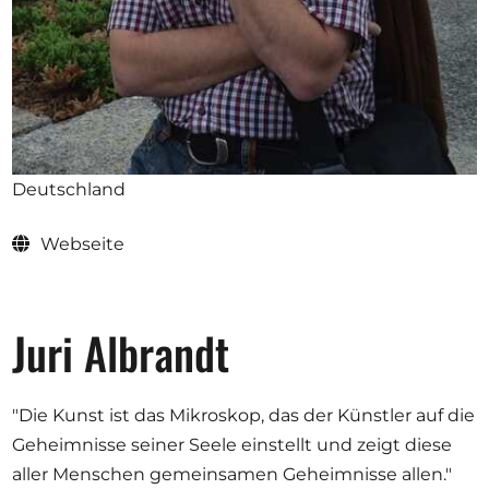
Ausschreibungen
Mitglied werden
Künstler:innen
Deutschland
Über uns
Webseite
Spenden
Help
Kontakt
Juri Albrandt
"Die Kunst ist das Mikroskop, das der Künstler auf die
Geheimnisse seiner Seele einstellt und zeigt diese
aller Menschen gemeinsamen Geheimnisse allen."