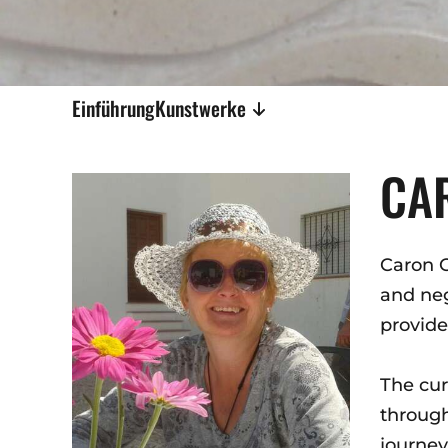
Einführung
Kunstwerke
CA
Caron O
and neg
provide
The cur
through
journey