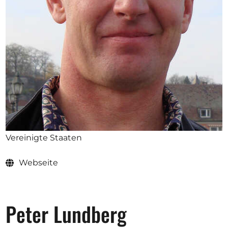
Ausschreibungen
Mitglied werden
Künstler:innen
Über uns
Spenden
Partners
Vereinigte Staaten
Help
Webseite
Kontakt
Peter Lundberg