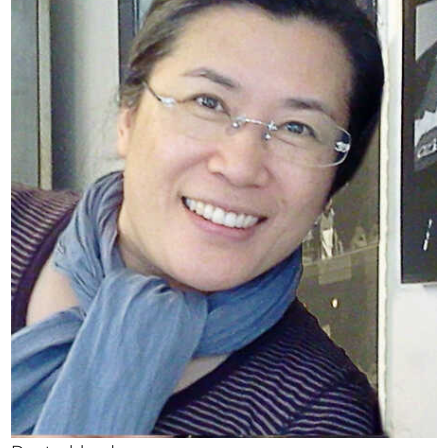
Ausschreibungen
Mitglied werden
Künstler:innen
Über uns
Spenden
Partners
Help
Kontakt