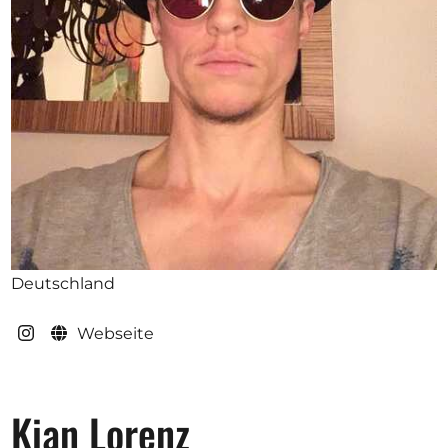
Ausschreibungen
Mitglied werden
Künstler:innen
Über uns
Spenden
Partners
Deutschland
Help
Webseite
Kontakt
Kian Lorenz