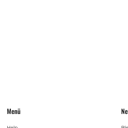
Menü
Ne
Help
Bl