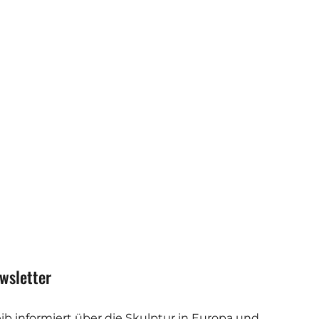
wsletter
eib informiert über die Skulptur in Europa und